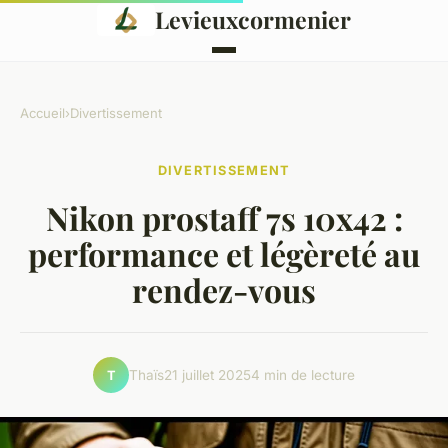
Levieuxcormenier
Accueil
›
Divertissement
DIVERTISSEMENT
Nikon prostaff 7s 10x42 :
performance et légèreté au
rendez-vous
Thaïs
21 juillet 2025
4 min de lecture
T