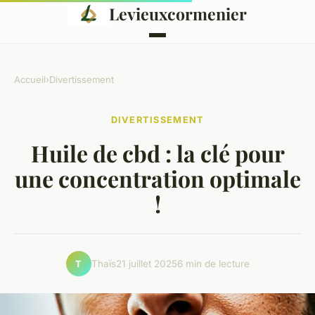
Levieuxcormenier
Accueil
›
Divertissement
DIVERTISSEMENT
Huile de cbd : la clé pour
une concentration optimale
!
Thaïs
21 juillet 2025
6 min de lecture
T