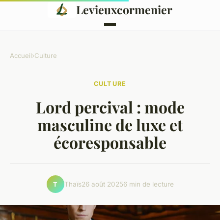
Levieuxcormenier
Accueil
›
Culture
CULTURE
Lord percival : mode
masculine de luxe et
écoresponsable
Thaïs
26 août 2025
6 min de lecture
T